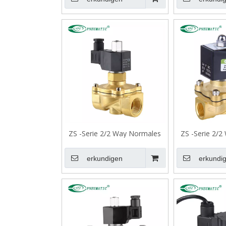
ZS -Serie 2/2 Way Normales
ZS -Serie 2/
offenes Magnetventil
nahes Ma
erkundigen
erkundi