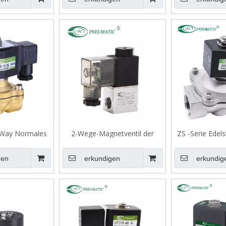
2 Way Normales
2-Wege-Magnetventil der
ZS -Serie Edel
gnetventil
Serie 2V1
normales
Magnet
gen
erkundigen
erkundig