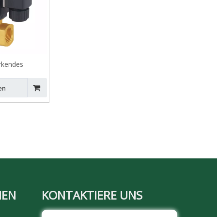
rkendes
tventil der
erie
en
MEN
KONTAKTIERE UNS