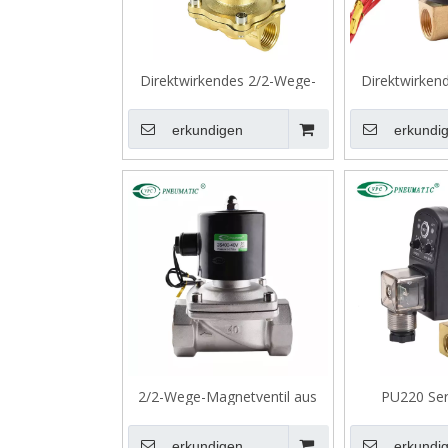
Direktwirkendes 2/2-Wege-
Direktwirken
Magnetventil der Serie 2W,
Magnetventil
große Öffnung, DIN-Typ
(kleine
erkundigen
erkundi
2/2-Wege-Magnetventil aus
PU220 Ser
Edelstahl der Serie 2S
Magne
erkundigen
erkundi