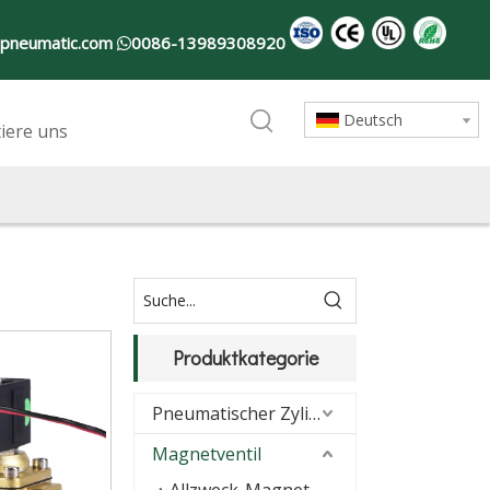
-pneumatic.com
0086-13989308920

Deutsch
iere uns
Produktkategorie
Pneumatischer Zylinder
Magnetventil