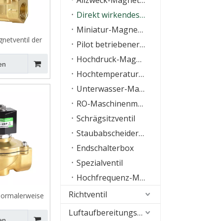
Allzweck-Magnetventil
Direkt wirkendes Magnetventil
Miniatur-Magnetventil
etventil der
Pilot betriebener Magnetventil
rmalerweise
Hochdruck-Magnetventil
ossen
en
Hochtemperatur-Magnetventil
Unterwasser-Magnetventil
RO-Maschinenmagnetventil
Schrägsitzventil
Staubabscheider-Impulsventil
Endschalterbox
Spezialventil
Hochfrequenz-Magnetventil
Richtventil
Normalerweise
 Magnetventil
Luftaufbereitungseinheiten (FRL)
Öffnung）
en