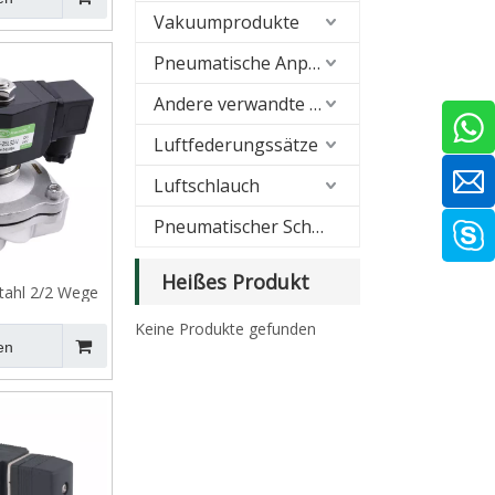
Vakuumprodukte
Pneumatische Anpassung
Andere verwandte Produkte
Luftfederungssätze
Luftschlauch
Pneumatischer Schalldämpfer
Heißes Produkt
stahl 2/2 Wege
 offenes
Keine Produkte gefunden
ventil
en