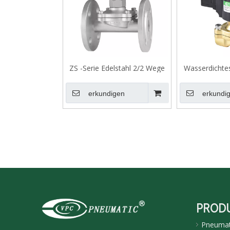
ZS -Serie Edelstahl 2/2 Wege
Wasserdichte
Normales Schließmagnetventil
der SLDF
Spring
erkundigen
erkundi
PROD
Pneumati