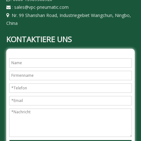
:
sales@vpc-pneumatic.com

Nr. 99 Shanshan Road, Industriegebiet Wangchun, Ningbo,

:
China
KONTAKTIERE UNS