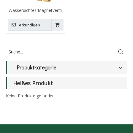
Wasserdichtes Magnetventil
der SLDF-Serie für
Springbrunnen
erkundigen
Produktkategorie
Heißes Produkt
Keine Produkte gefunden