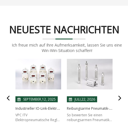
NEUESTE NACHRICHTEN
Ich freue mich auf Ihre Aufmerksamkeit, lassen Sie uns eine
Win-Win-Situation schaffen!
J
SEPTEMBER,12, 2025
JULI,22, 2026
Industrieller IO-Link-Elektro-Pneumatik-Regler für verschiedene Automatisierungssysteme | 2 Jahre Garantie
Reibungsarme Pneumatik-Zylinder mit Metalldichtung: Fragen des Käufers vor der Auswahl oder dem Austausch
Eine f
VPC ITV
So bewerten Sie einen
ist di
Elektropneumatische Regler
reibungsarmen Pneumatik-
vorzei
in Industriequalität mit
Zylinder mit Metalldichtung