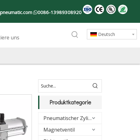
-pneumatic.com
0086-13989308920

Deutsch
iere uns
Produktkategorie
Pneumatischer Zylinder
Magnetventil