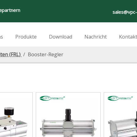
iepartnern
sales@vpc
ns
Produkte
Download
Nachricht
Kontakt
ten (FRL)
/
Booster-Regler