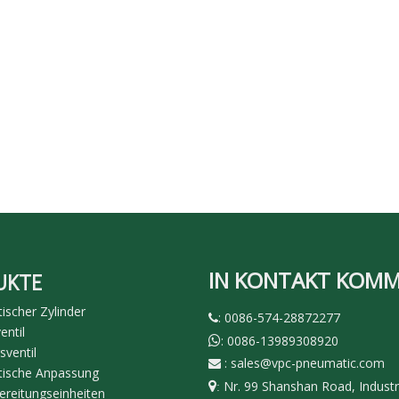
IN KONTAKT KOM
UKTE
scher Zylinder
: 0086-574-28872277

ntil
: 0086-13989308920

sventil
:
sales@vpc-pneumatic.com

ische Anpassung
Nr. 99 Shanshan Road, Industr

:
ereitungseinheiten