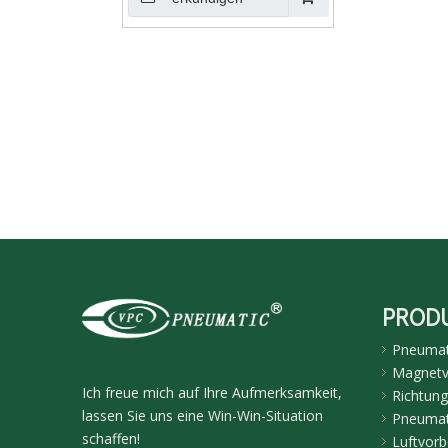
PROD
Pneumati
Magnetve
Ich freue mich auf Ihre Aufmerksamkeit,
Richtung
lassen Sie uns eine Win-Win-Situation
Pneumat
schaffen!
Luftvorb