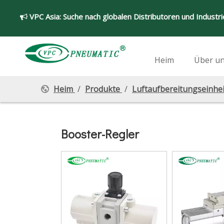
VPC Asia:
Suche nach globalen Distributoren und Industr

Heim
Über u
Heim
/
Produkte
/
Luftaufbereitungseinhei
Booster-Regler