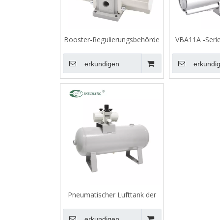
Booster-Regulierungsbehörde
VBA11A -Serie
der VBA10A-Serie, mit
Booster 
Reliefmechanismus betätigt.
erkundigen
erkundi
Pneumatischer Lufttank der
VBAT-Serie
erkundigen