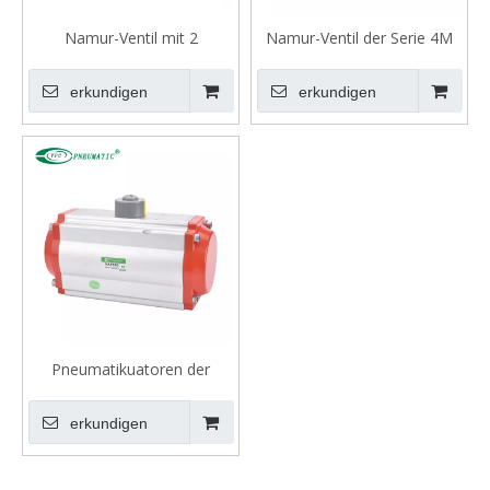
Namur-Ventil mit 2
Namur-Ventil der Serie 4M
Positionen und 3
mit 2 Positionen und 5
Anschlüssen der Serie 3M
Anschlüssen
erkundigen
erkundigen
Pneumatikuatoren der
Mehrwertsteuerserie
erkundigen