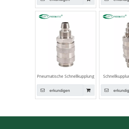
Pneumatische Schnellkupplung
Schnellkupplu
der Serie 5000, europäischer
Serie 5000,
Standard
Sta
erkundigen
erkundi