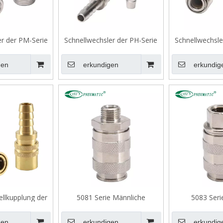
er der PM-Serie
Schnellwechsler der PH-Serie
Schnellwechsle
gen
erkundigen
erkundig
llkupplung der
5081 Serie Männliche
5083 Seri
Serie
Schnellfreisetzungen,
Schnellveröffen
europäischer Standard
Euro St
gen
erkundigen
erkundig