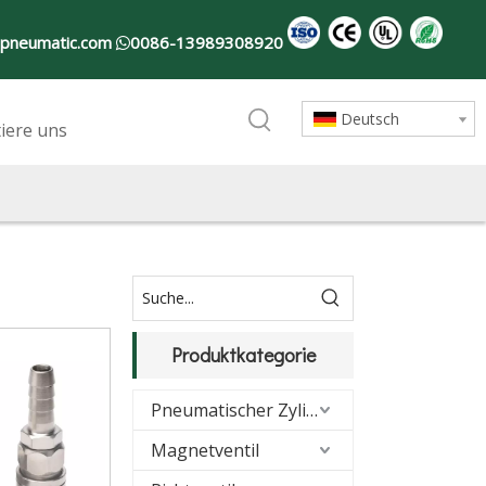
-pneumatic.com
0086-13989308920

Deutsch
iere uns
Produktkategorie
Pneumatischer Zylinder
Magnetventil