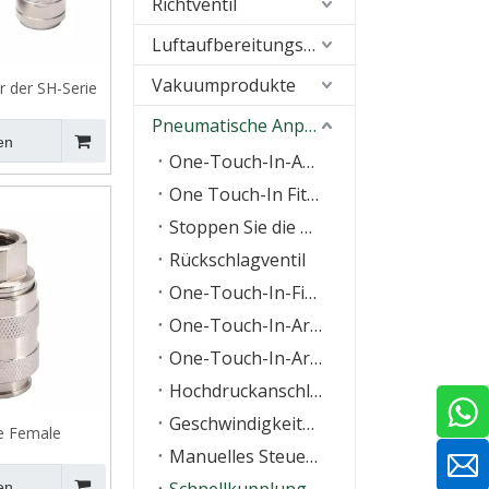
Richtventil
Luftaufbereitungseinheiten (FRL)
Vakuumprodukte
r der SH-Serie
Pneumatische Anpassung
en
One-Touch-In-Anpassung
One Touch-In Fitting mit O-Ring
Stoppen Sie die Anpassung
Rückschlagventil
One-Touch-In-Fitting der KQ-Serie
One-Touch-In-Armatur aus Messing
One-Touch-In-Armatur aus Edelstahl
Hochdruckanschlüsse
Geschwindigkeitsregelventil
e Female
Manuelles Steuerventil
tlichungsluftanpassungen,
andard
en