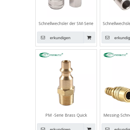
Schnellwechsler der SM-Serie
Schnellwechsl
erkundigen
erkundi
PM -Serie Brass Quick
Messing-Schne
Connect -Kopplung
SH-
erkundigen
erkundi