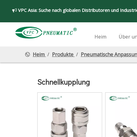
VPC Asia:
Suche nach globalen Distributoren und Industr

Heim
Über u
Heim
/
Produkte
/
Pneumatische Anpassu
Schnellkupplung