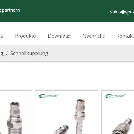
iepartnern
sales@vpc
ns
Produkte
Download
Nachricht
Kontakt
ng
/
Schnellkupplung