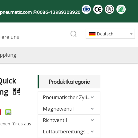
-pneumatic.com
0086-13989308920

Deutsch
iere uns
opplung
Quick
Produktkategorie
ung
Pneumatischer Zylinder
Magnetventil
Richtventil
ienen für es aus
Luftaufbereitungseinheiten (FRL)