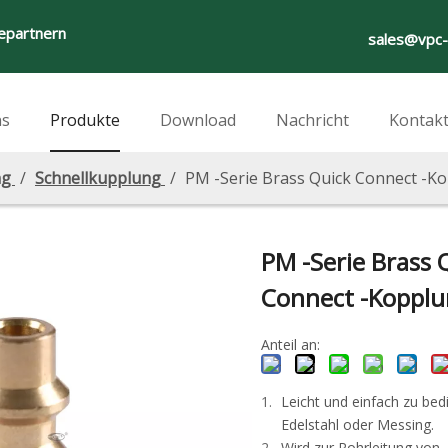
iepartnern
sales@vpc
ns
Produkte
Download
Nachricht
Kontakt
ng
/
Schnellkupplung
/
PM -Serie Brass Quick Connect -K
PM -Serie Brass 
Connect -Koppl
Anteil an:
Leicht und einfach zu bed
Edelstahl oder Messing.
Wird zur Rohrleitung von