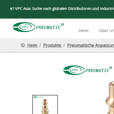
VPC Asia:
Suche nach globalen Distributoren und Industr

Heim
Über u
Heim
/
Produkte
/
Pneumatische Anpassu