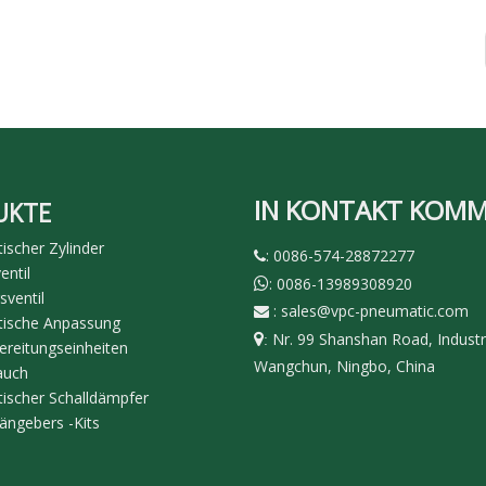
IN KONTAKT KOM
UKTE
scher Zylinder
: 0086-574-28872277

ntil
: 0086-13989308920

sventil
:
sales@vpc-pneumatic.com

ische Anpassung
Nr. 99 Shanshan Road, Industr

:
ereitungseinheiten
Wangchun, Ningbo, China
auch
ischer Schalldämpfer
ängebers -Kits