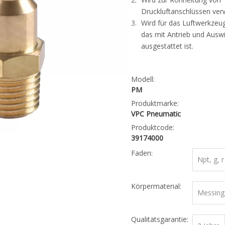
Druckluftanschlüssen ver
Wird für das Luftwerkzeu
das mit Antrieb und Ausw
ausgestattet ist.
Modell:
PM
Produktmarke:
VPC Pneumatic
Produktcode:
39174000
Faden:
Npt, g, r
Körpermaterial:
Messing
Qualitätsgarantie: