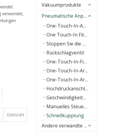
Vakuumprodukte
wendet.
g verwendet,
Pneumatische Anpassung
irkungen
One-Touch-In-Anpassung
One Touch-In Fitting mit O-Ring
Stoppen Sie die Anpassung
Rückschlagventil
One-Touch-In-Fitting der KQ-Serie
One-Touch-In-Armatur aus Messing
One-Touch-In-Armatur aus Edelstahl
Hochdruckanschlüsse
Geschwindigkeitsregelventil
Manuelles Steuerventil
Edelstahl
Schnellkupplung
Andere verwandte Produkte