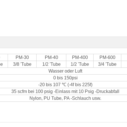
0
PM-30
PM-40
PM-400
PM-600
be
3/8 'Tube
1/2 'Tube
1/2 'Tube
3/4 'Tube
Wasser oder Luft
0 bis 150psi
-20 bis 107 ℃ (-4f bis 225f)
35 scfm bei 100 psig -Einlass mit 10 Psig -Druckabfall
Nylon, PU Tube, PA -Schlauch usw.