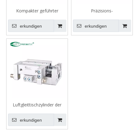
Kompakter geführter
Präzisions-
Luftzylinder der TACQ-Serie
Schiebetischzylinder der
Serie MXH mit schmaler
erkundigen
erkundigen
Breite (umlaufende Lager)
Luftgleittischzylinder der
MXS-Serie
erkundigen