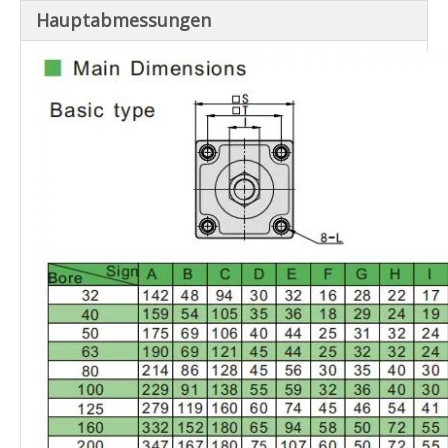
5 ~ 70 ℃
peratur
Hauptabmessungen
Geschwin
SI -Serie: 50 ~ 800 mm/s Andere Serie: 30
digkeitsber
~ 800 mm/s
eich
Kissentyp
Einstellbares Kissen
Kissenstric
40
27mm
30 mm
36 mm
50 mm
h
mm
Portgröße
G1/8
G1/4
G3/8
G1/2
G3/4