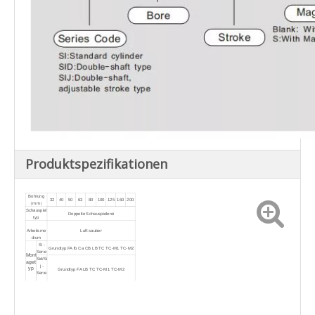
Produktspezifikationen
Bohrung
32
40
50
63
80
100
125
160
200
（mm）
Schauspiel
Doppelte Schauspielerei
typ
Arbeitsme
Luft sauber
dium
SI -
Grundtyp FA fb Ca CB LB TC TC-M1 TC-M2
Serie
Mont
Sid/Si
aget
j -
yp
Grundtyp FA LB TC TC-M1 TC-M2
Serie
Arbeitsdru
0,1 ~ 1,0 mPa
ckbereich
Garantierte
1,5 MPA
r Druck
Arbeitstem