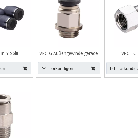
in-Y-Split-
VPC-G Außengewinde gerade
VPCF-G
erstück
Verschraubung mit O-Ring
Verschrau
Innengewinde
gen
erkundigen
erkundig