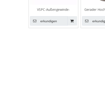
VSPC-Außengewinde-
Gerader Hoch
Stoppanschluss
mit Außenge
Serie, Mess
erkundigen
erkundi