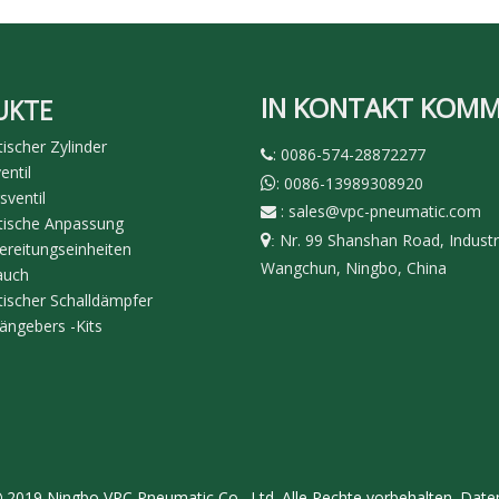
IN KONTAKT KOM
UKTE
scher Zylinder
: 0086-574-28872277

ntil
: 0086-13989308920

sventil
:
sales@vpc-pneumatic.com

ische Anpassung
Nr. 99 Shanshan Road, Industr

:
ereitungseinheiten
Wangchun, Ningbo, China
auch
ischer Schalldämpfer
ängebers -Kits
2019 Ningbo VPC Pneumatic Co., Ltd. Alle Rechte vorbehalten.
Daten
