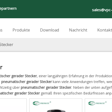
iepartnern
sales@vpc
ns
Produkte
Download
Nachricht
Kontakt
Stecker
r
ischer gerader Stecker
, einer langjährigen Erfahrung in der Produktion
.
pneumatischer gerader Stecker
kann viele Anwendungen treffen, we
htzeitig über
pneumatischer gerader Stecker
. Neben der unten aufge
tischer gerader Stecker
gemäß Ihren spezifischen Bedürfnissen anp