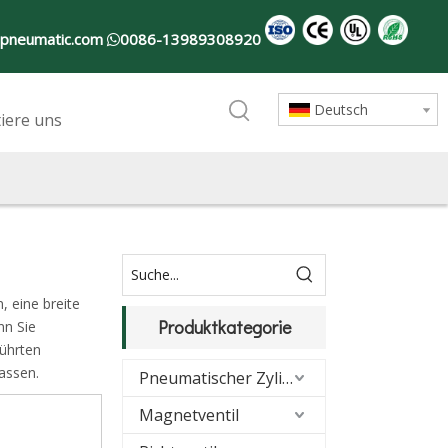
-pneumatic.com
0086-13989308920

Deutsch
iere uns
, eine breite
Produktkategorie
nn Sie
führten
assen.
Pneumatischer Zylinder
Magnetventil