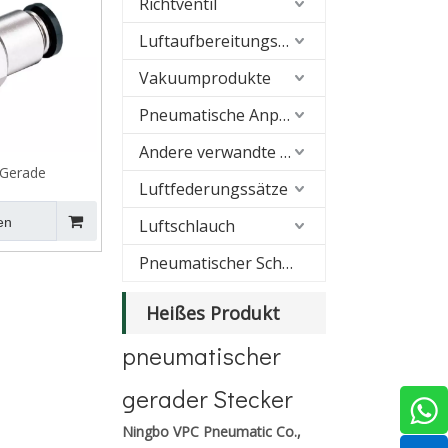
Richtventil
Luftaufbereitungseinheiten (FRL)
Vakuumprodukte
Pneumatische Anpassung
Andere verwandte Produkte
 Gerade
Luftfederungssätze
bung mit
 und O-Ring
en
Luftschlauch
Pneumatischer Schalldämpfer
Heißes Produkt
pneumatischer
gerader Stecker
Ningbo VPC Pneumatic Co.,