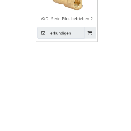
VXD -Serie Pilot betrieben 2
Portmagnetventil für
beheiztes Wasser
erkundigen