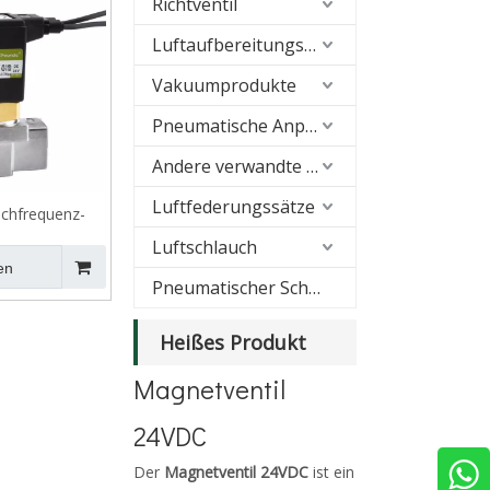
Richtventil
Luftaufbereitungseinheiten (FRL)
Vakuumprodukte
Pneumatische Anpassung
Andere verwandte Produkte
Luftfederungssätze
chfrequenz-
der Serie AVJ
Luftschlauch
en
Pneumatischer Schalldämpfer
Heißes Produkt
Magnetventil
24VDC
Der
Magnetventil 24VDC
ist ein