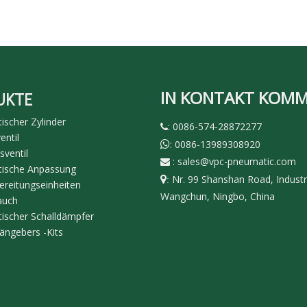
IN KONTAKT KOM
UKTE
scher Zylinder
: 0086-574-28872277

ntil
: 0086-13989308920

sventil
:
sales@vpc-pneumatic.com

ische Anpassung
Nr. 99 Shanshan Road, Industr

:
ereitungseinheiten
Wangchun, Ningbo, China
auch
ischer Schalldämpfer
ängebers -Kits