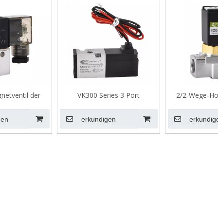
etventil der
VK300 Series 3 Port
2/2-Wege-Ho
e 3V1
Magnetventil, direkter
Magnetventil 
operierter Papst
gen
erkundigen
erkundig