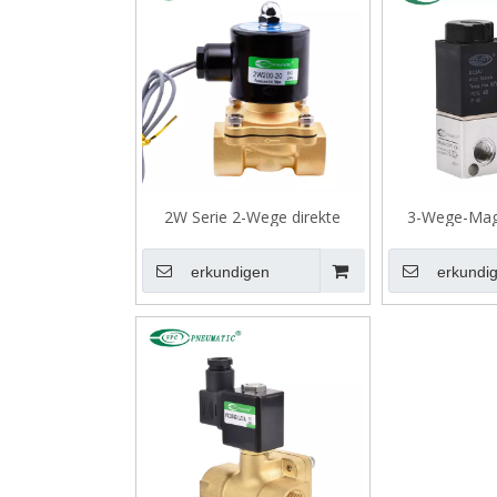
2W Serie 2-Wege direkte
3-Wege-Magn
Schauspielmagnetventil, große
Seri
Öffnung, fliegende Leads-
erkundigen
erkundi
Typen