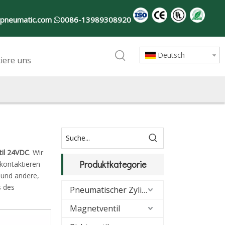
-pneumatic.com
0086-13989308920

Deutsch
iere uns
il 24VDC
. Wir
Produktkategorie
 kontaktieren
 und andere,
s des
Pneumatischer Zylinder
Magnetventil