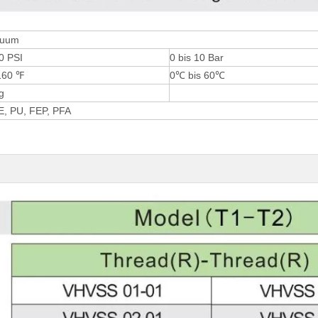
kuum
0 PSI
0 bis 10 Bar
160 ℉
0℃ bis 60℃
g
E, PU, ​​FEP, PFA