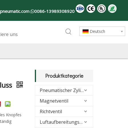
-pneumatic.com
0086-13989308920

Deutsch
iere uns
Produktkategorie
luss
Pneumatischer Zylinder
Magnetventil
Richtventil
des Knopfes
ständig
Luftaufbereitungseinheiten (FRL)