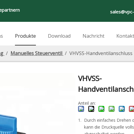
iepartnern
sales@vpc
ns
Produkte
Download
Nachricht
Kontakt
ng
/
Manuelles Steuerventil
/
VHVSS-Handventilanschluss
VHVSS-
Handventilansch
Anteil an:
Durch einfaches Drehen 
kann die Druckquelle voll
abgeschaltet werden.