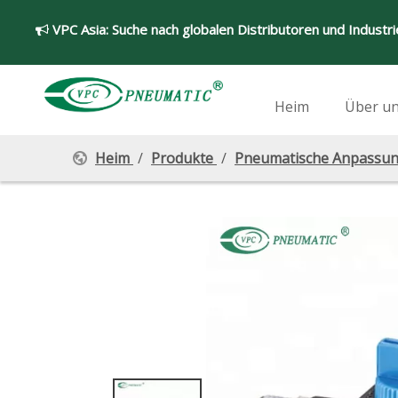
VPC Asia:
Suche nach globalen Distributoren und Industr

Heim
Über u
Heim
/
Produkte
/
Pneumatische Anpassu