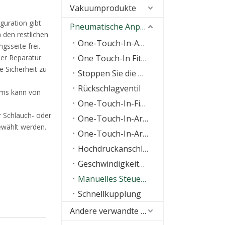
Vakuumprodukte
guration gibt
Pneumatische Anpassung
 den restlichen
One-Touch-In-Anpassung
gsseite frei.
der Reparatur
One Touch-In Fitting mit O-Ring
e Sicherheit zu
Stoppen Sie die Anpassung
Rückschlagventil
oms kann von
One-Touch-In-Fitting der KQ-Serie
 Schlauch- oder
One-Touch-In-Armatur aus Messing
wählt werden.
One-Touch-In-Armatur aus Edelstahl
Hochdruckanschlüsse
Geschwindigkeitsregelventil
Manuelles Steuerventil
Schnellkupplung
Andere verwandte Produkte