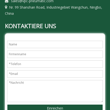
:
sales@vpc-pneumatic.com

Nr. 99 Shanshan Road, Industriegebiet Wangchun, Ningbo,

:
China
KONTAKTIERE UNS
Einreichen