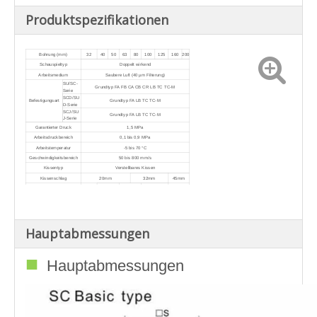
Produktspezifikationen
Bohrung (mm)
32
40
50
63
80
100
125
160
200
Schauspieltyp
Doppelt wirkend
Arbeitsmedium
Saubere Luft (40 µm Filterung)
SU/SC-
Grundtyp FA FB CA CB CR LB TC TC-M
Serie
SCD/SU
Befestigungsart
Grundtyp FA LB TC TC-M
D-Serie
SCJ/SU
Grundtyp FA LB TC TC-M
J-Serie
Garantierter Druck
1,5 MPa
Arbeitsdruckbereich
0,1 bis 0,9 MPa
Arbeitstemperatur
-5 bis 70 °C
Geschwindigkeitsbereich
50 bis 800 mm/s
Kissentyp
Verstellbares Kissen
Kissenschlag
20mm
32mm
45mm
Anschlussgröße
G1/8
G1/4
G3/8
G1/2
G3/4
Hauptabmessungen
■
Hauptabmessungen