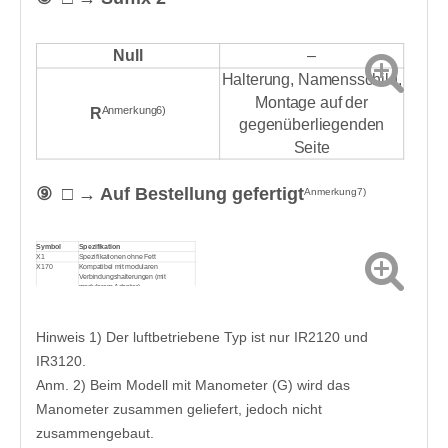
Null
–
Halterung, Namensschild,
Montage auf der
Anmerkung6)
R
gegenüberliegenden
Seite
⑨ □ → Auf Bestellung gefertigt
Anmerkung7)
Symbol
Spezifikation
X1
Spezifikationen ohne Fett
X170
Kompatibel mit modularen
Verbindungshalterungen (mit
modularem Adapter)
X465
Mit digitalem Druckschalter (ISE30A)
Hinweis 1) Der luftbetriebene Typ ist nur IR2120 und
IR3120.
Anm. 2) Beim Modell mit Manometer (G) wird das
Manometer zusammen geliefert, jedoch nicht
zusammengebaut.