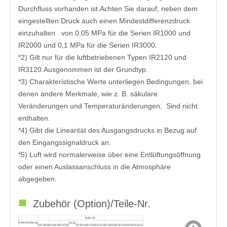
4,4
4,4
11,5
4,4 l/min
Durchfluss vorhanden ist.Achten Sie darauf, neben dem
*
5）
l/min
l/min
11,5 l/min
l/min
Luftverbrauch
(ANR)
(ANR)
(ANR)
(ANR) oder
(ANR)
(Bei einem Versorgungsdruck
oder
oder
oder
weniger
oder
eingestellten Druck auch einen Mindestdifferenzdruck
von 1,0 MPa)
weniger
weniger
weniger
weniger
Rc1/4,3/
Anschlussgröße
Rc1/8
Rc1/4
Rc1/4,3/8,1/2
Rc1/4
einzuhalten von 0,05 MPa für die Serien IR1000 und
8,1/2
Druckanzeige
Rc1/8 (2 Standorte)
IR2000 und 0,1 MPa für die Serien IR3000.
Arbeitstemperatur
-5 bis 60℃ (Kein Gefrieren)
*2) Gilt nur für die luftbetriebenen Typen IR2120 und
IR3120.Ausgenommen ist der Grundtyp.
*3) Charakteristische Werte unterliegen Bedingungen, bei
denen andere Merkmale, wie z. B. säkulare
Veränderungen und Temperaturänderungen, Sind nicht
enthalten.
*4) Gibt die Linearität des Ausgangsdrucks in Bezug auf
den Eingangssignaldruck an.
*5) Luft wird normalerweise über eine Entlüftungsöffnung
oder einen Auslassanschluss in die Atmosphäre
abgegeben.
■
Zubehör (Option)/Teile-Nr.
Teile-Nr.
Beschreibung
IR20
IR1000
IR1010
IR1020
IR2010
IR2020/2120
IR3000
IR3010
IR3020/3120