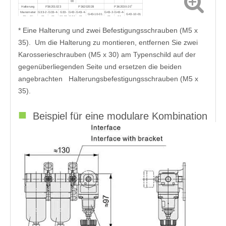
00
*
Halterung
P36201023
P36202028
P362030-20
Manometer
G33-2-
G33-4-
G33-
G43-
G43-4-
G43-2-
G43-4-
G43-10-01
G43-10-01
(Rc, G)
01
01
10-01
2-01
01
01
01
* Eine Halterung und zwei Befestigungsschrauben (M5 x
35). Um die Halterung zu montieren, entfernen Sie zwei
Karosserieschrauben (M5 x 30) am Typenschild auf der
gegenüberliegenden Seite und ersetzen die beiden
angebrachten Halterungsbefestigungsschrauben (M5 x
35).
■
Beispiel für eine modulare Kombination