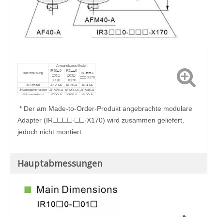
Anwendbares Modell
IR10□0-
IR2□□0-
Beschreibung
IR3□□0-
□01□-
□02□-
□□□-X170
X170
X170
①Luftfilter
AF20-A
AF30-A
AF40-A
②Nebelabscheider
AFM20-A
AFM30-A
AFM40-A
③Schnittstelle
Y200-A
Y300-A
Y400-A
④Schnittstelle mit
Y200T-A
Y300T-A
Y400T-A
Halterung
* Der am Made-to-Order-Produkt angebrachte modulare
□
□
□
□
□
□
Adapter (IR
-
-X170) wird zusammen geliefert,
jedoch nicht montiert.
Hauptabmessungen