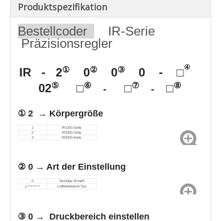
Produktspezifikation
Bestellcoder
IR-Serie
Präzisionsregler
④
①
②
③
IR
- 2
0
0
0 - □
⑤
⑥
⑦
⑧
02
□
□
□
-
-
① 2 → Körpergröße
1
IR1000-Serie
2
IR2000-Serie
3
IR3000-Serie
② 0 →
Art der Einstellung
0
Grundtyp (Knopf)
Luftbetriebener Typ
Anmerkung 1)
1
③ 0 →
Druckbereich einstellen