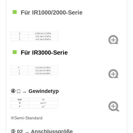
■
Für IR1000/2000-Serie
0
0,005 bis 0,2 MPa
1
0,01 bis 0,4 MPa
2
0,01 bis 0,8 MPa
■
Für IR3000-Serie
0
0,01 bis 0,2 MPa
1
0,01 bis 0,4 MPa
2
0,01 bis 0,8 MPa
④ □ → Gewindetyp
Null
Rc
※
N
NVV
※
F
G
※Semi-Standard
⑤ 02 → Anschlussgröße