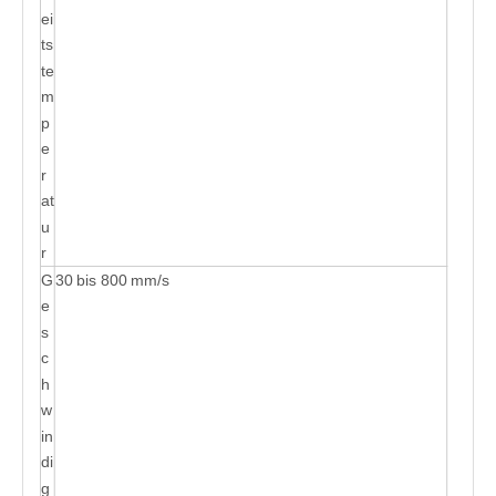
ei
ts
te
m
p
e
r
at
u
r
G
30 bis 800 mm/s
e
s
c
h
w
in
di
g