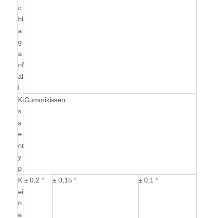
c
hl
a
g
a
nf
al
l
Ki
Gummikissen
s
s
e
nt
y
p
K
± 0,2 °
± 0,15 °
± 0,1 °
ei
n
e