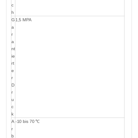
c
h
G
1,5 MPA
a
r
a
nt
ie
rt
e
r
D
r
u
c
k
A
-10 bis 70 ℃
r
b