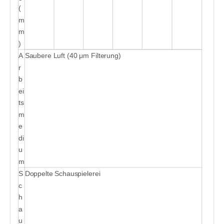
(
m
m
)
A
Saubere Luft (40 μm Filterung)
r
b
ei
ts
m
e
di
u
m
S
Doppelte Schauspielerei
c
h
a
u