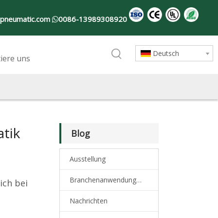
-pneumatic.com
0086-13989308920

Deutsch
iere uns
atik
Blog
Ausstellung
Branchenanwendungen
ich bei
Nachrichten