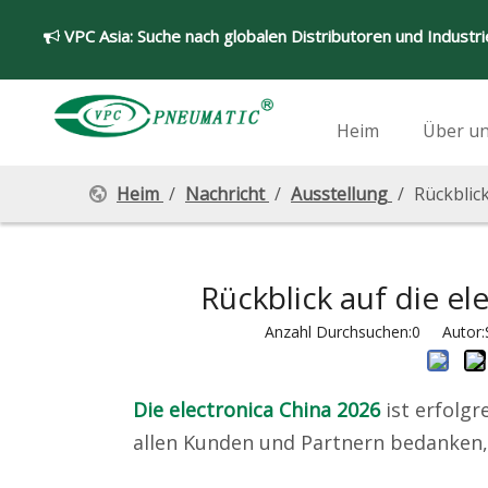
VPC Asia:
Suche nach globalen Distributoren und Industr

Heim
Über u
Heim
/
Nachricht
/
Ausstellung
/
Rückblic
Rückblick auf die e
Anzahl Durchsuchen:
0
Autor:Si
Die electronica China 2026
ist erfolg
allen Kunden und Partnern bedanken,