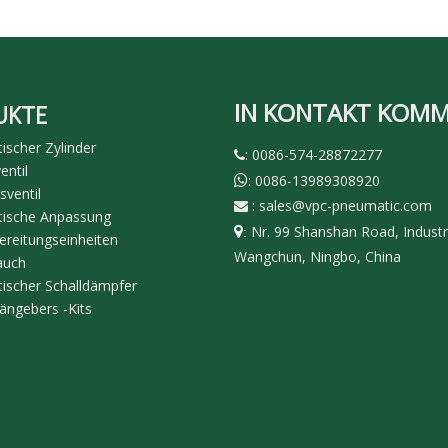
IN KONTAKT KOM
UKTE
scher Zylinder
: 0086-574-28872277

ntil
: 0086-13989308920

sventil
:
sales@vpc-pneumatic.com

ische Anpassung
Nr. 99 Shanshan Road, Industr

:
ereitungseinheiten
Wangchun, Ningbo, China
auch
ischer Schalldämpfer
ängebers -Kits